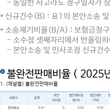
- 동일한 사고라도 청구일자가 상
* 신규건수(B) : 표1의 본안소송
* 소송제기비율(B/A) : 보험금청구
- 소수점 셋째자리에서 반올림하
- 본안소송 및 민사조정 신규건수
불완전판매비율 ( 2025년
1. (채널별) 불완전판매비율
개인
법인대리점
법인대리
보험사
설계
대리점
(방카)
(TM)
현대해상
0.01
0
0.02
0.02