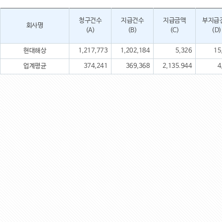
청구건수
지급건수
지급금액
부지급
회사명
(A)
(B)
(C)
(D)
현대해상
1,217,773
1,202,184
5,326
15
업계평균
374,241
369,368
2,135.944
4