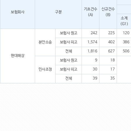
기초건수
신규건수
보험회사
구분
(A)
(B)
소계
(G1)
보험사 원고
242
225
120
본안소송
보험사 피고
1,574
402
386
전체
1,816
627
506
현대해상
보험사 원고
9
18
민사조정
보험사 피고
30
17
전체
39
35