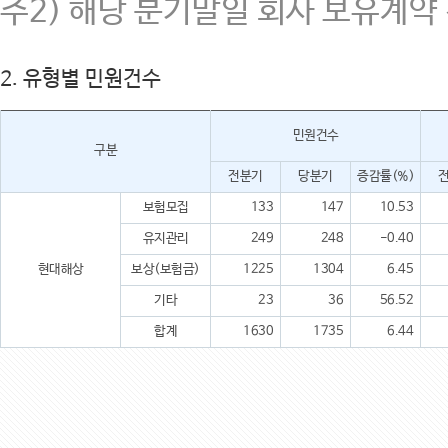
주2) 해당 분기말일 회사 보유계약
2. 유형별 민원건수
민원건수
구분
전분기
당분기
증감률(%)
보험모집
133
147
10.53
유지관리
249
248
-0.40
현대해상
보상(보험금)
1225
1304
6.45
기타
23
36
56.52
합계
1630
1735
6.44