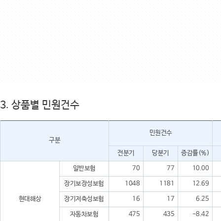
3. 상품별 민원건수
민원건수
구분
전분기
당분기
증감률(%)
일반보험
70
77
10.00
장기보장성보험
1048
1181
12.69
현대해상
장기저축성보험
16
17
6.25
자동차보험
475
435
-8.42